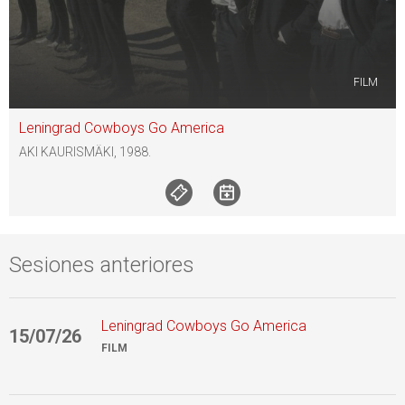
FILM
Leningrad Cowboys Go America
AKI KAURISMÄKI, 1988.
Sesiones anteriores
Leningrad Cowboys Go America
15/07/26
0
FILM