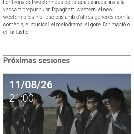
horitzons del western des de l’etapa daurada fins a la
vessant crepuscular, l’spaghetti western, el neo-
western o les hibridacions amb d’altres gèneres com la
comèdia, el musical, el melodrama, el gore, l’animació o
el fantàstic.
Próximas sesiones
11/08/26
21:00