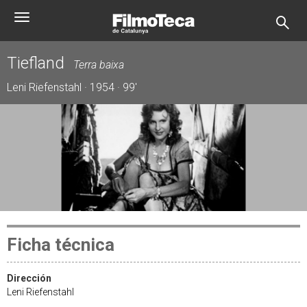
Pasar
Toggle
al
navigation
contenido
principal
Tiefland
Terra baixa
Leni Riefenstahl · 1954 · 99'
Ficha técnica
Dirección
Leni Riefenstahl