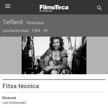
Vés
Toggle
al
navigation
contingut
Tiefland
Terra baixa
Leni Riefenstahl · 1954 · 99'
Fitxa tècnica
Direcció
Leni Riefenstahl