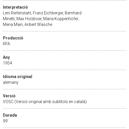
Interpretació
Leni Riefenstahl, Franz Eichberger, Bernhard
Minetti, Max Holzboer, Maria Koppenhöfer,
Mena Main, Aribert Wäsche
Producció
RFA
Any
1954
Idioma original
alemany
Versió
VOSC (Versió original amb subtítols en català)
Durada
99'