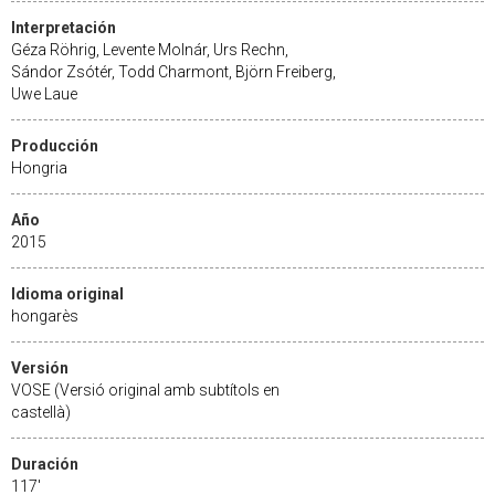
Interpretación
Géza Röhrig, Levente Molnár, Urs Rechn,
Sándor Zsótér, Todd Charmont, Björn Freiberg,
Uwe Laue
Producción
Hongria
Año
2015
Idioma original
hongarès
Versión
VOSE (Versió original amb subtítols en
castellà)
Duración
117'