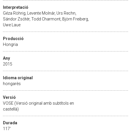
Interpretació
Géza Röhrig, Levente Molnár, Urs Rechn,
Sándor Zsótér, Todd Charmont, Björn Freiberg,
Uwe Laue
Producció
Hongria
Any
2015
Idioma original
hongarès
Versió
VOSE (Versió original amb subtítols en
castellà)
Durada
117'