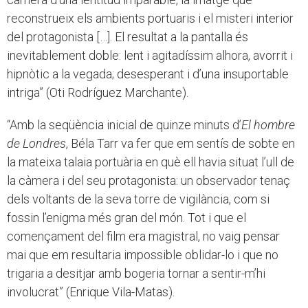
reconstrueix els ambients portuaris i el misteri interior
del protagonista […]. El resultat a la pantalla és
inevitablement doble: lent i agitadíssim alhora, avorrit i
hipnòtic a la vegada; desesperant i d’una insuportable
intriga” (Oti Rodríguez Marchante).
“Amb la seqüència inicial de quinze minuts d’
El hombre
de Londres
, Béla Tarr va fer que em sentís de sobte en
la mateixa talaia portuària en què ell havia situat l’ull de
la càmera i del seu protagonista: un observador tenaç
dels voltants de la seva torre de vigilància, com si
fossin l’enigma més gran del món. Tot i que el
començament del film era magistral, no vaig pensar
mai que em resultaria impossible oblidar-lo i que no
trigaria a desitjar amb bogeria tornar a sentir-m’hi
involucrat” (Enrique Vila-Matas).