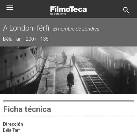
Pasar
Toggle
al
navigation
contenido
principal
A Londoni férfi
El hombre de Londres
Béla Tarr · 2007 · 135'
Ficha técnica
Dirección
Béla Tarr