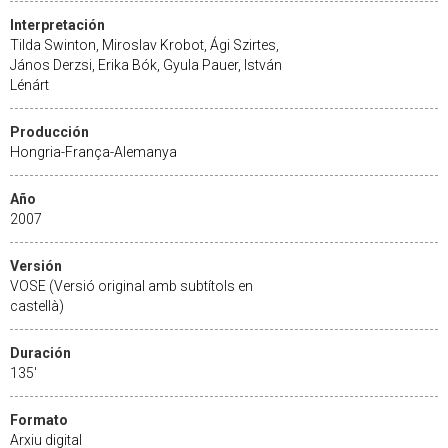
Interpretación
Tilda Swinton, Miroslav Krobot, Ági Szirtes,
János Derzsi, Erika Bók, Gyula Pauer, István
Lénárt
Producción
Hongria-França-Alemanya
Año
2007
Versión
VOSE (Versió original amb subtítols en
castellà)
Duración
135'
Formato
Arxiu digital