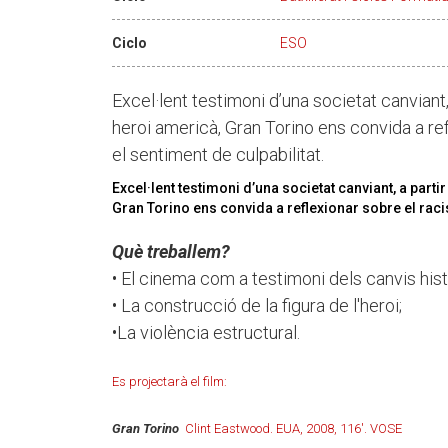
Ciclo
ESO
Excel·lent testimoni d’una societat canviant,
heroi americà, Gran Torino ens convida a ref
el sentiment de culpabilitat.
Excel·lent testimoni d’una societat canviant, a parti
Gran Torino ens convida a reflexionar sobre el racis
Què treballem?
• El cinema com a testimoni dels canvis hist
• La construcció de la figura de l'heroi;
•La violència estructural.
Es projectarà el film:
Gran Torino
Clint Eastwood. EUA, 2008, 116'. VOSE