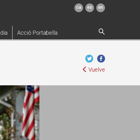
ca
es
en
dia
Acció Portabella
Vuelve