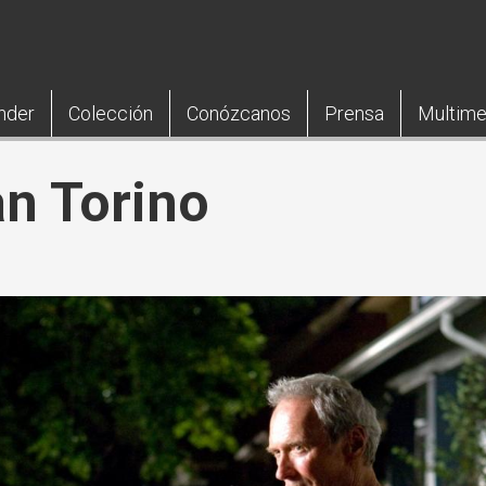
nder
Colección
Conózcanos
Prensa
Multime
an Torino