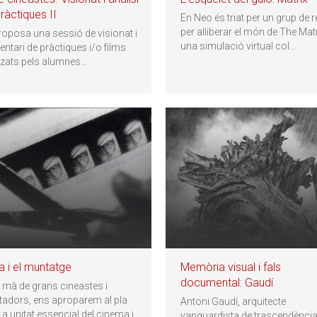
ràctiques II
En Neo és triat per un grup de r
per alliberar el món de The Matr
roposa una sessió de visionat i
una simulació virtual col
…
ntari de pràctiques i/o films
itzats pels alumnes
…
la i el muntatge
Memòria visual i fals
documental: Gaudí
a mà de grans cineastes i
adors, ens aproparem al pla
Antoni Gaudí, arquitecte
a unitat essencial del cinema i
…
vanguardista de trascendènci