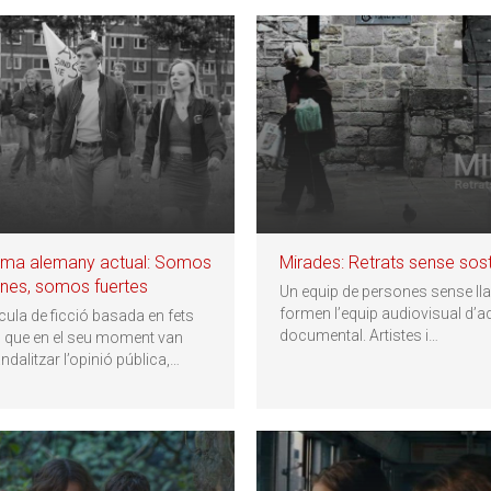
ema alemany actual: Somos
Mirades: Retrats sense sos
nes, somos fuertes
Un equip de persones sense lla
formen l’equip audiovisual d’a
ícula de ficció basada en fets
documental. Artistes i
…
s que en el seu moment van
dalitzar l’opinió pública,
…