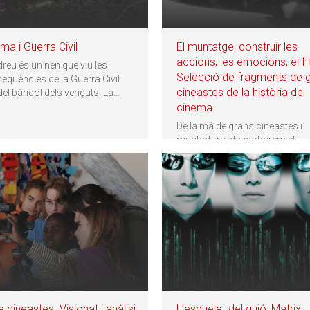
ma i Guerra Civil
El muntatge: construir les
accions, les emocions, el fi
dreu és un nen que viu les
Selecció de fragments de 
eqüències de la Guerra Civil
cineastes de la història del
del bàndol dels vençuts. La
…
cinema
De la mà de grans cineastes i
muntadors, descobrirem el
muntatge com a procés creati
decisiu en la
…
e cineastes. Visionat i anàlisi
L’esquelet del guió: Matrix