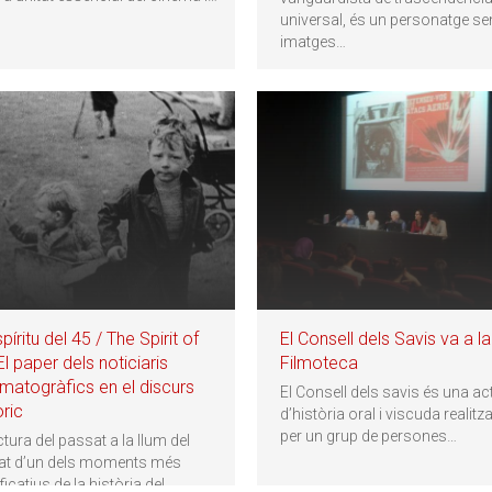
universal, és un personatge s
imatges
…
spíritu del 45 / The Spirit of
El Consell dels Savis va a la
El paper dels noticiaris
Filmoteca
matogràfics en el discurs
El Consell dels savis és una act
òric
d’història oral i viscuda realitz
per un grup de persones
…
tura del passat a la llum del
at d’un dels moments més
ficatius de la història del
…