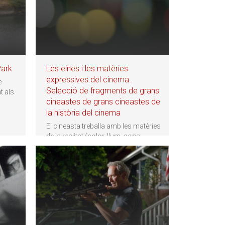
Park
Les eines i les matèries
expressives del cinema.
e
Selecció de fragments de grans
t als
cineastes de grans cineastes de
la història del cinema
El cineasta treballa amb les matèries
de la realitat (color, llum, sons,
espais...) i les
…