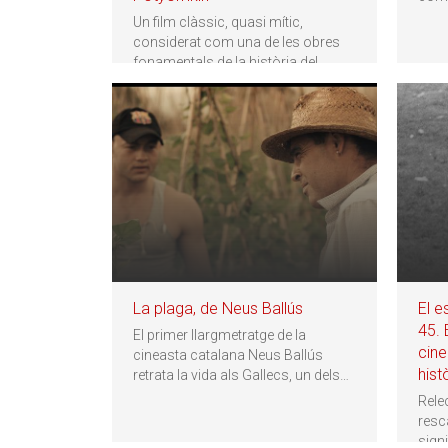
Un film clàssic, quasi mític,
considerat com una de les obres
fonamentals de la història del
cinema
…
La plaga, de Neus Ballús
El e
45. 
El primer llargmetratge de la
cine
cineasta catalana Neus Ballús
hist
retrata la vida als Gallecs, un dels
…
Relec
resc
signi