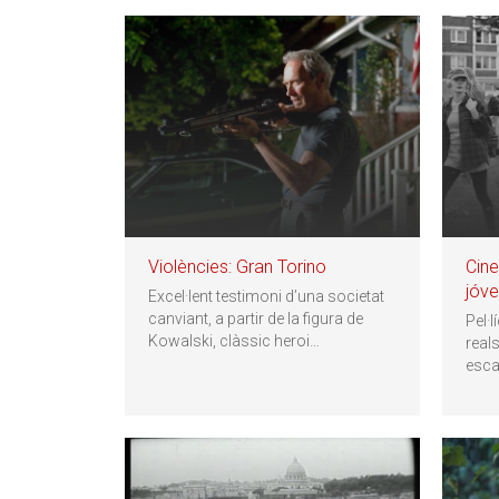
Violències: Gran Torino
Cin
jóve
Excel·lent testimoni d’una societat
canviant, a partir de la figura de
Pel·l
Kowalski, clàssic heroi
…
real
escan