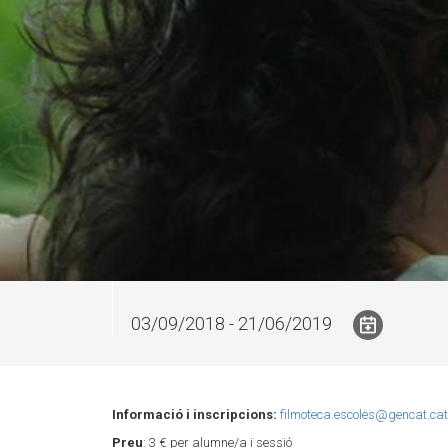
03/09/2018 - 21/06/2019
Informació i inscripcions:
filmoteca.escoles@gencat.cat
Preu
: 3 € per alumne/a i sessió