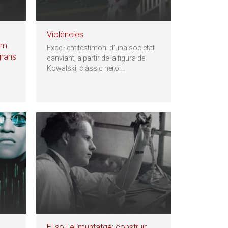
Violències
lm.
Excel·lent testimoni d’una societat
grans
canviant, a partir de la figura de
Kowalski, clàssic heroi
…
u
El so i el muntatge: construir