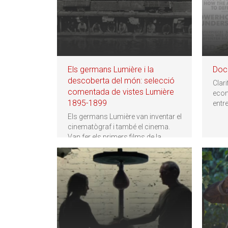
Els germans Lumière i la
Docu
descoberta del món: selecció
Clari
comentada de vistes Lumière
econ
1895-1899
entr
Els germans Lumière van inventar el
cinematògraf i també el cinema.
Van fer els primers films de la
…