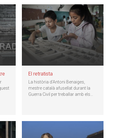
tre
El retratista
r
La història d’Antoni Benaiges,
quest
mestre català afusellat durant la
Guerra Civil per treballar amb els
…