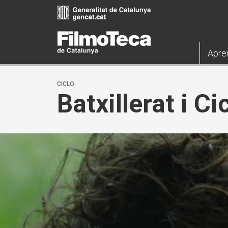
Pasar
al
contenido
principal
Apre
CICLO
Batxillerat i C