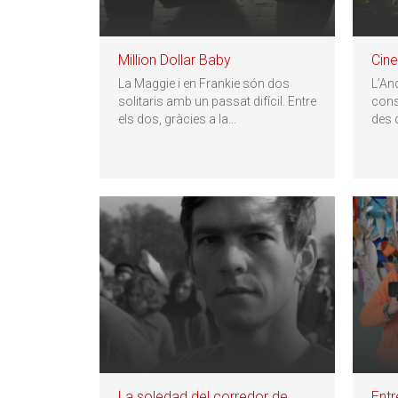
Million Dollar Baby
Cine
La Maggie i en Frankie són dos
L’An
solitaris amb un passat difícil. Entre
cons
els dos, gràcies a la
…
des 
La soledad del corredor de
Entr