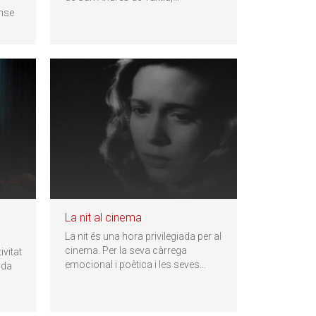
ense
La nit al cinema
La nit és una hora privilegiada per al
cinema. Per la seva càrrega
ivitat
emocional i poètica i les seves
…
ada