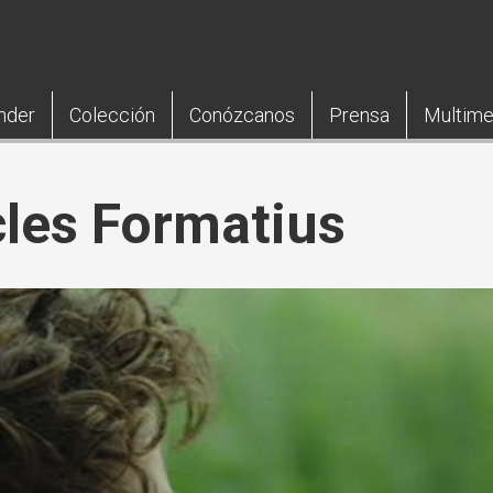
nder
Colección
Conózcanos
Prensa
Multime
icles Formatius