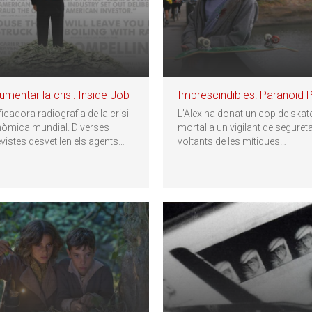
mentar la crisi: Inside Job
Imprescindibles: Paranoid 
ficadora radiografia de la crisi
L’Alex ha donat un cop de skat
òmica mundial. Diverses
mortal a un vigilant de segureta
evistes desvetllen els agents
…
voltants de les mítiques
…