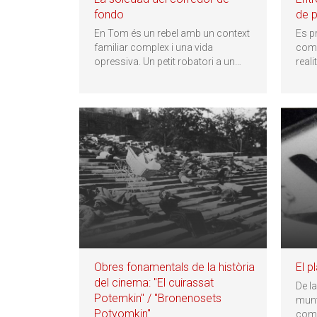
fondo
de p
En Tom és un rebel amb un context
Es p
familiar complex i una vida
come
opressiva. Un petit robatori a un
…
real
Obres fonamentals de la història
El p
del cinema: "El cuirassat
De l
Potemkin" / "Bronenosets
munt
Potyomkin"
com 