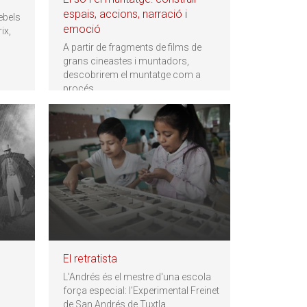
espais, accions, narració i
ebels
emoció
ix,
A partir de fragments de films de
grans cineastes i muntadors,
descobrirem el muntatge com a
procés
…
El retratista
L'Andrés és el mestre d'una escola
força especial: l'Experimental Freinet
de San Andrés de Tuxtla,
…
a