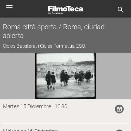
Pasar
Toggle
al
navigation
contenido
principal
Roma città aperta / Roma, ciudad
abierta
Ciclos
Batxillerat i Cicles Formatius
,
ESO
.
Martes 15 Diciembre · 10:30