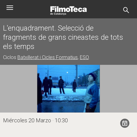
Pasar
Toggle
al
navigation
contenido
principal
L'enquadrament. Selecció de
fragments de grans cineastes de tots
els temps
Ciclos
Batxillerat i Cicles Formatius
,
ESO
.
Miércoles 20 Marzo · 10:30