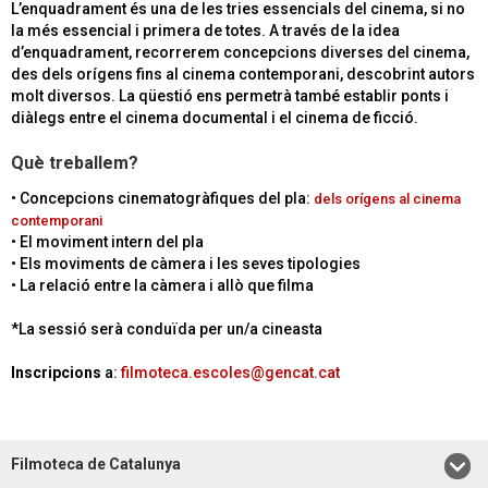
L’enquadrament és una de les tries essencials del cinema, si no
la més essencial i primera de totes. A través de la idea
d’enquadrament, recorrerem concepcions diverses del cinema,
des dels orígens fins al cinema contemporani, descobrint autors
molt diversos. La qüestió ens permetrà també establir ponts i
diàlegs entre el cinema documental i el cinema de ficció.
Què treballem?
• Concepcions cinematogràfiques del pla:
dels orígens al cinema
contemporani
• El moviment intern del pla
• Els moviments de càmera i les seves tipologies
• La relació entre la càmera i allò que filma
*La sessió serà conduïda per un/a cineasta
Inscripcions
a:
filmoteca.escoles@gencat.cat
Filmoteca de Catalunya