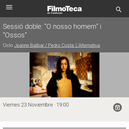
Pasar
Toggle
al
navigation
contenido
principal
Sessió doble: "O nosso homem" i
"Ossos"
Ciclo
Jeanne Balibar / Pedro Costa: L’Alternativa
.
Viernes 23 Noviembre · 19:00