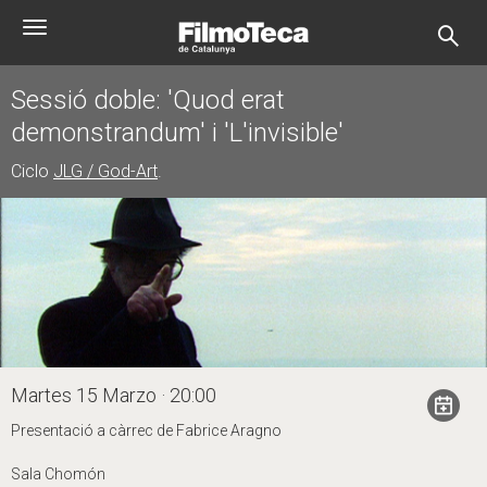
Pasar
Toggle
al
navigation
contenido
principal
Sessió doble: 'Quod erat
demonstrandum' i 'L'invisible'
Ciclo
JLG / God-Art
.
Martes 15 Marzo · 20:00
Presentació a càrrec de Fabrice Aragno
Sala Chomón