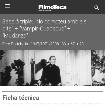
Pasar
Toggle
al
navigation
contenido
principal
Sessió triple: "No compteu amb els
dits" + "Vampir-Cuadecuc" +
"Mudanza"
Pere Portabella · 1967/1971/2008 · 33' + 67' + 20'
Ficha técnica