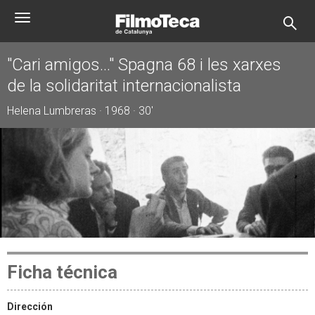
Pasar
Toggle
al
navigation
contenido
principal
"Cari amigos..." Spagna 68 i les xarxes
de la solidaritat internacionalista
Helena Lumbreras · 1968 · 30'
Ficha técnica
Dirección