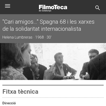
Vés
Toggle
al
navigation
contingut
"Cari amigos..." Spagna 68 i les xarxes
de la solidaritat internacionalista
Helena Lumbreras · 1968 · 30'
Fitxa tècnica
Direcció