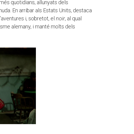
 més quotidians, allunyats dels
muda. En arribar als Estats Units, destaca
’aventures i, sobretot, el
noir
, al qual
nisme alemany, i manté molts dels