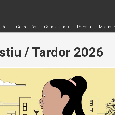
nder
Colección
Conózcanos
Prensa
Multime
tiu / Tardor 2026