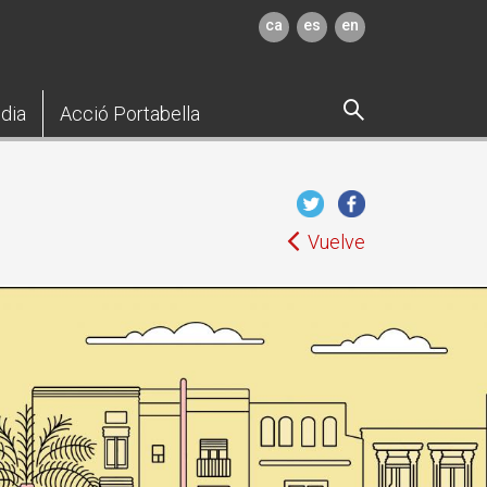
ca
es
en
dia
Acció Portabella
Vuelve