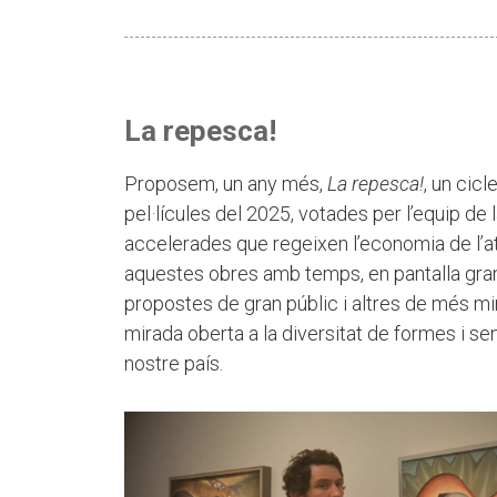
La repesca!
Proposem, un any més,
La repesca!
, un cic
pel·lícules del 2025, votades per l’equip de 
accelerades que regeixen l’economia de l’at
aquestes obres amb temps, en pantalla gran 
propostes de gran públic i altres de més min
mirada oberta a la diversitat de formes i sen
nostre país.