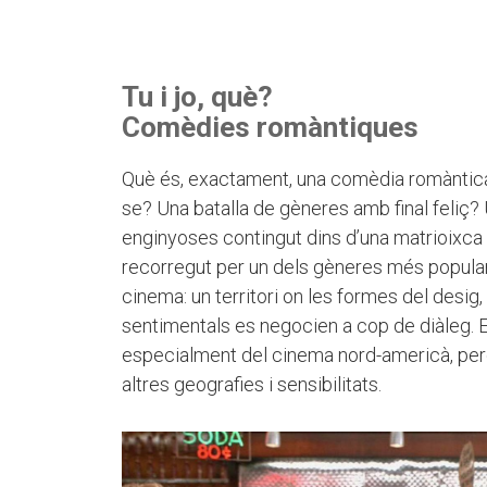
Tu i jo, què?
Comèdies romàntiques
Què és, exactament, una comèdia romàntica
se? Una batalla de gèneres amb final feliç
enginyoses contingut dins d’una matrioixc
recorregut per un dels gèneres més populars,
cinema: un territori on les formes del desig,
sentimentals es negocien a cop de diàleg. El
especialment del cinema nord-americà, pe
altres geografies i sensibilitats.