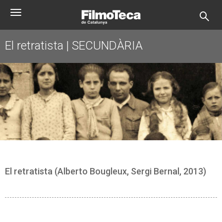
Vés
Toggle
al
navigation
contingut
El retratista | SECUNDÀRIA
El retratista (Alberto Bougleux, Sergi Bernal, 2013)