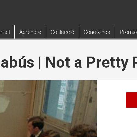
rtell
Aprendre
Col·lecció
Coneix-nos
Prems
abús | Not a Pretty 