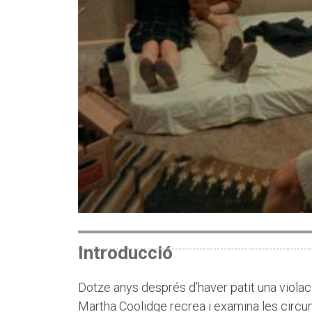
Introducció
Dotze anys després d’haver patit una violac
Martha Coolidge recrea i examina les circum