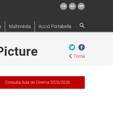
ca
es
en
a
Multimèdia
Acció Portabella
Picture
Torna
Consulta Aula de Cinema 2025/2026