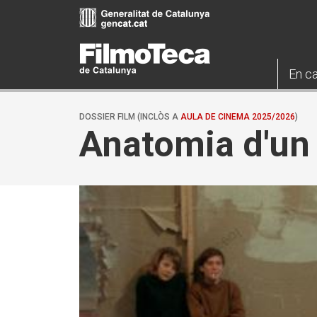
Vés
al
contingut
En ca
DOSSIER FILM (INCLÒS A
AULA DE CINEMA 2025/2026
)
Anatomia d'un 