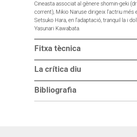
Cineasta associat al gènere shomin-geki (dr
corrent), Mikio Naruse dirigeix l’actriu mé
Setsuko Hara, en l’adaptació, tranquil·la i do
Yasunari Kawabata.
Fitxa tècnica
La crítica diu
Bibliografia