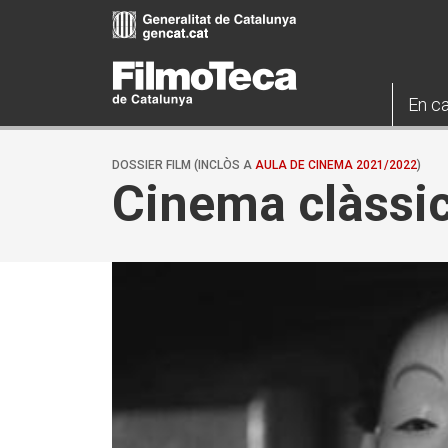
Vés
al
contingut
En ca
DOSSIER FILM (INCLÒS A
AULA DE CINEMA 2021/2022
)
Cinema clàssi