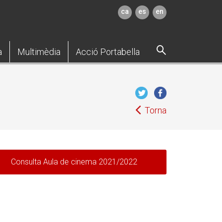
ca
es
en
a
Multimèdia
Acció Portabella
Torna
Consulta Aula de cinema 2021/2022