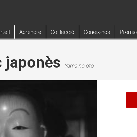
rtell
Aprendre
Col·lecció
Coneix-nos
Prems
c japonès
Yama no oto