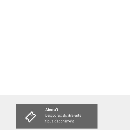
Abona't
Descobreix els diferents
tipus d’abonament