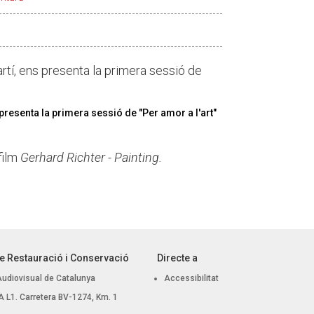
artí, ens presenta la primera sessió de
 presenta la primera sessió de "Per amor a l'art"
film
Gerhard Richter - Painting.
e Restauració i Conservació
Directe a
Audiovisual de Catalunya
Accessibilitat
 BA L1. Carretera BV-1274, Km. 1