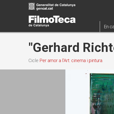
Vés
al
contingut
En ca
"Gerhard Richt
Cicle
Per amor a l'Art: cinema i pintura
.