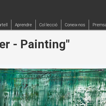
rtell
Aprendre
Col·lecció
Coneix-nos
Prems
er - Painting"