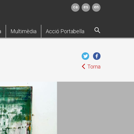
ca
es
en
a
Multimèdia
Acció Portabella
Torna