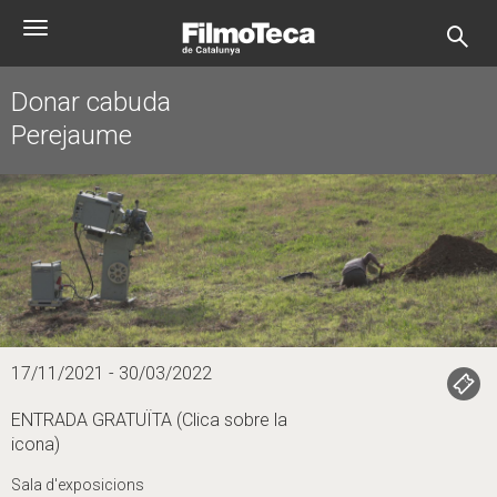
Vés
Toggle
al
navigation
contingut
Donar cabuda
Perejaume
17/11/2021 - 30/03/2022
ENTRADA GRATUÏTA (Clica sobre la
icona)
Sala d'exposicions