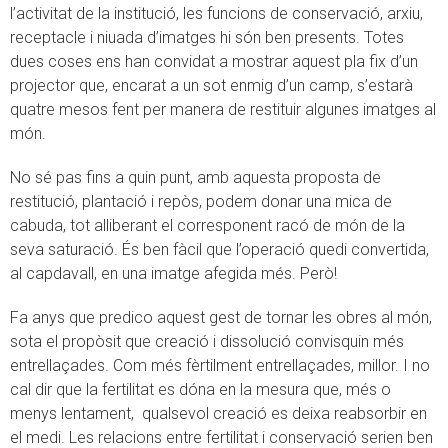
l’activitat de la institució, les funcions de conservació, arxiu,
receptacle i niuada d’imatges hi són ben presents. Totes
dues coses ens han convidat a mostrar aquest pla fix d’un
projector que, encarat a un sot enmig d’un camp, s’estarà
quatre mesos fent per manera de restituir algunes imatges al
món.
No sé pas fins a quin punt, amb aquesta proposta de
restitució, plantació i repòs, podem donar una mica de
cabuda, tot alliberant el corresponent racó de món de la
seva saturació. És ben fàcil que l’operació quedi convertida,
al capdavall, en una imatge afegida més. Però!
Fa anys que predico aquest gest de tornar les obres al món,
sota el propòsit que creació i dissolució convisquin més
entrellaçades. Com més fèrtilment entrellaçades, millor. I no
cal dir que la fertilitat es dóna en la mesura que, més o
menys lentament, qualsevol creació es deixa reabsorbir en
el medi. Les relacions entre fertilitat i conservació serien ben