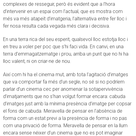
complexes de resseguir, però és evident que a l’hora
d’intervenir en un espai com l’actual, que es mostra com
més va més atapeït d’imatgeria, l’alternativa entre fer lloc i
fer nosa resulta cada vegada més clara i decisiva.
En una terra rica del seu esperit, qualsevol lloc estotja lloc i
en treu a voler per poc que s’hi faci vida. En canvi, en una
terra d’emmagatzematge i prou, arriba un punt que no hi ha
lloc valent, ni on criar-ne de nou.
Així com hi ha el cinema mut, amb tota l’agitació d’imatges
que va comportar fa més d’un segle, no sé si no podríem
parlar d’un cinema cec per anomenar la sotapervivència
d’imatjaments que no s’han volgut formar encara: cabuda
d’imatges just amb la mínima presència d’imatge per copsar
el fons de cabuda. Meravella de pensar en l’absència de
forma com un estat previ a la presència de forma i no pas
com una privació de forma. Meravella de pensar en la llum
encara sense néixer d’un cinema que no es pot imaginar