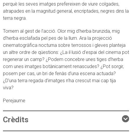
perquè les seves imatges prefereixen de viure colgades,
atrapades en la magnitud general, encriptades, negres dins la
terra negra.
Tornem al gest de l’acció. Olor mig d’herba brunzida, mig
d’herba esclafada pel pes de la llum. Ara la projecció
cinematogràfica nocturna sobre terrossos i gleves planteja
un altre ordre de qüestions: ¿La il·lusió d’espai del cinema pot
regenerar un camp? ¿Podem concebre unes tiges d’herba
com unes imatges botànicament renascudes? ¿Pot sorgir,
posem per cas, un bri de fenàs d’una escena actuada?
¿D’una terra regada d’imatges n’ha crescut mai cap tija
viva?
Perejaume
Crèdits