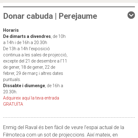
Donar cabuda | Perejaume
Horaris
De dimarts a divendres
, de 10h
a 14h i de 16h a 20.30h
De 13h a 14h l'exposició
continua a les sales de projecció,
excepte del 21 de desembre a l'11
de gener, 18 de gener, 22 de
febrer, 29 de març i altres dates
puntuals.
Dissabte i diumenge
, de 16h a
20.30h.
Adquireix aquí la teva entrada
GRATUÏTA
Enmig del Raval és ben fàcil de veure l’espai actual de la
Filmoteca com un sot de projeccions. Així mateix, en