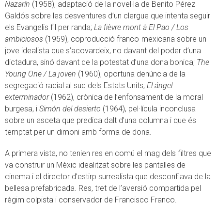
Nazarín
(1958), adaptació de la novel·la de Benito Pérez
Galdós sobre les desventures d’un clergue que intenta seguir
els Evangelis fil per randa;
La fièvre mont à El Pao / Los
ambiciosos
(1959), coproducció franco-mexicana sobre un
jove idealista que s’acovardeix, no davant del poder d’una
dictadura, sinó davant de la potestat d’una dona bonica;
The
Young One / La joven
(1960), oportuna denúncia de la
segregació racial al sud dels Estats Units;
El ángel
exterminador
(1962), crònica de l’enfonsament de la moral
burgesa, i
Simón del desierto
(1964), pel·lícula inconclusa
sobre un asceta que predica dalt d’una columna i que és
temptat per un dimoni amb forma de dona.
A primera vista, no tenien res en comú el mag dels filtres que
va construir un Mèxic idealitzat sobre les pantalles de
cinema i el director d’estirp surrealista que desconfiava de la
bellesa prefabricada. Res, tret de l’aversió compartida pel
règim colpista i conservador de Francisco Franco.