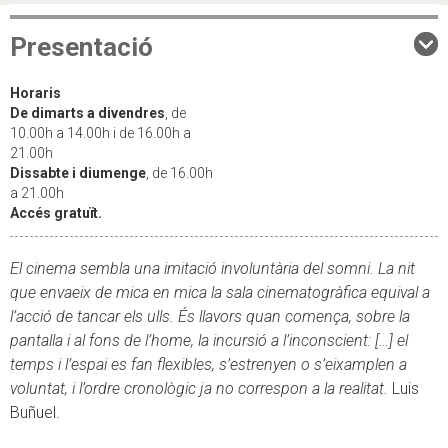
Presentació
Horaris
De dimarts a divendres
, de
10.00h a 14.00h i de 16.00h a
21.00h
Dissabte i diumenge
, de 16.00h
a 21.00h
Accés gratuït.
El cinema sembla una imitació involuntària del somni. La nit
que envaeix de mica en mica la sala cinematogràfica equival a
l’acció de tancar els ulls. És llavors quan comença, sobre la
pantalla i al fons de l’home, la incursió a l’inconscient: […] el
temps i l’espai es fan flexibles, s’estrenyen o s’eixamplen a
voluntat, i l’ordre cronològic ja no correspon a la realitat.
Luis
Buñuel.