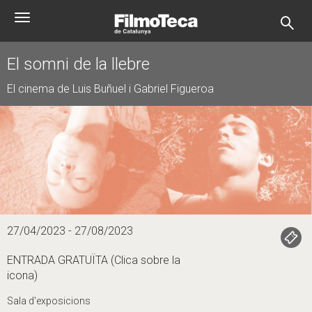
Vés
Toggle
al
navigation
contingut
El somni de la llebre
El cinema de Luis Buñuel i Gabriel Figueroa
27/04/2023 - 27/08/2023
ENTRADA GRATUÏTA (Clica sobre la
icona)
Sala d'exposicions