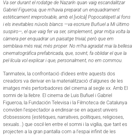
Va ser durant el rodatge de Nazarín quan vaig escandalitzar
Gabriel Figueroa, que m’havia preparat un enquadrament
estèticament irreprotxable, amb el [volcà] Popocatépetl al fons
i els inevitables núvols blancs —va escriure Buñuel a Mi último
suspiro—, el que vaig fer va ser, simplement, girar mitja volta la
càmera per enquadrar un paisatge trivial, però que em
semblava més real, més proper. No m’ha agradat mai la bellesa
cinematogràfica prefabricada, que, sovint, fa oblidar el que la
pel·lícula vol explicar i que, personalment, no em commou.
Tanmateix, la confrontació d’idees entre aquests dos
creadors va derivar en la materialització d’algunes de les
imatges més pertorbadores del cinema al segle xx. Amb El
somni de la llebre. El cinema de Luis Buñuel i Gabriel
Figueroa, la Fundación Televisa i la Filmoteca de Catalunya
conviden l’espectador a endinsar-se en aquest univers
d’obsessions (estètiques, narratives, polítiques, religioses,
sexuals…) que oscil·len entre el somni i la vigília, que tant es
projecten a la gran pantalla com a l’espai infinit de les