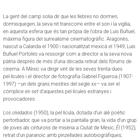
La gent del camp solia dir que les llebres no dormen,
dormisquegen; la seva nit transcorre entre el son i la vigília,
en aquesta esfera que és tan pròpia de l’obra de Luis Buñuel,
màxima figura del surrealisme cinematogràfic. Aragonès,
nascut a Calanda el 1900 i nacionalitzat mexicà el 1949, Luis
Buñuel Portolés va ressorgir com a director a la seva nova
pàtria després de més d’una dècada retirat dels fòrums de
cinema. A Mèxic va dirigir vint de les seves trenta-dues
pel·lícules i el director de fotografia Gabriel Figueroa (1907-
1997) —un dels grans mestres del segle xx— va ser el
còmplice en set d’aquestes pel·lícules estranyes i
provocadores:
Los olvidados
(1950), la pel·lícula, dotada d’un alè poètic
pertorbador, que va portar a la pantalla gran, la vida d’un grup
de joves als cinturons de misèria a Ciutat de Mèxic;
Él
(1952),
retrat d’un paranoic amb pinzellades autobiogràfiques;