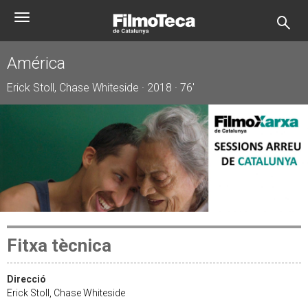
Vés
Toggle
al
navigation
contingut
América
Erick Stoll, Chase Whiteside · 2018 · 76'
Fitxa tècnica
Direcció
Erick Stoll, Chase Whiteside