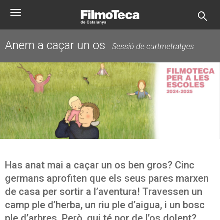
Vés
Toggle
al
navigation
contingut
Anem a caçar un os
Sessió de curtmetratges
Has anat mai a caçar un os ben gros? Cinc
germans aprofiten que els seus pares marxen
de casa per sortir a l’aventura! Travessen un
camp ple d’herba, un riu ple d’aigua, i un bosc
ple d’arbres. Però, qui té por de l’os dolent?