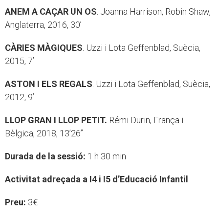
ANEM A CAÇAR UN OS
. Joanna Harrison, Robin Shaw,
Anglaterra, 2016, 30’
CÀRIES MÀGIQUES
. Uzzi i Lota Geffenblad, Suècia,
2015, 7’
ASTON I ELS REGALS
. Uzzi i Lota Geffenblad, Suècia,
2012, 9’
LLOP GRAN I LLOP PETIT.
Rémi Durin, França i
Bèlgica, 2018, 13’26’’
Durada de la sessió:
1 h 30 min
Activitat adreçada a I4 i I5 d’Educació Infantil
Preu:
3€