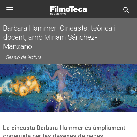
Vés
Toggle
al
navigation
contingut
Barbara Hammer. Cineasta, teòrica i
docent, amb Miriam Sánchez-
Manzano
Sessió de lectura
La cineasta Barbara Hammer és àmpliament
coneguda per les desenes de peces