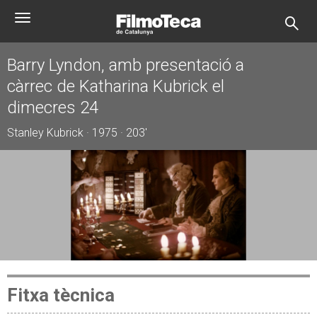
Vés
Toggle
al
navigation
contingut
Barry Lyndon, amb presentació a
càrrec de Katharina Kubrick el
dimecres 24
Stanley Kubrick · 1975 · 203'
Fitxa tècnica