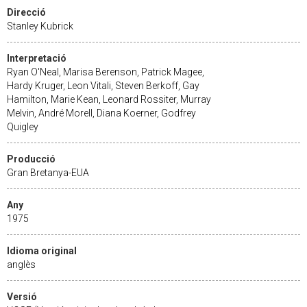
Direcció
Stanley Kubrick
Interpretació
Ryan O'Neal, Marisa Berenson, Patrick Magee,
Hardy Kruger, Leon Vitali, Steven Berkoff, Gay
Hamilton, Marie Kean, Leonard Rossiter, Murray
Melvin, André Morell, Diana Koerner, Godfrey
Quigley
Producció
Gran Bretanya-EUA
Any
1975
Idioma original
anglès
Versió