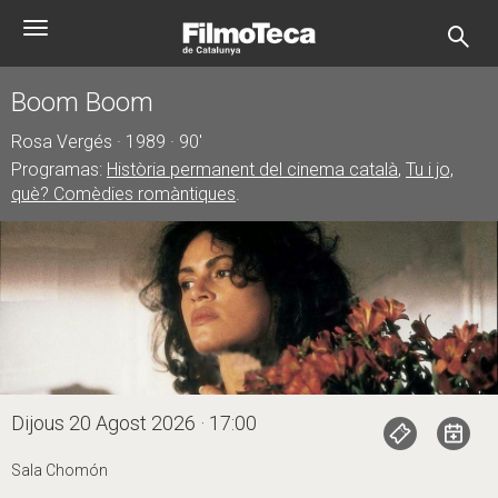
Vés
Toggle
al
navigation
contingut
Boom Boom
Rosa Vergés · 1989 · 90'
Programas:
Història permanent del cinema català
,
Tu i jo,
què? Comèdies romàntiques
.
Dijous 20 Agost 2026 · 17:00
Sala Chomón