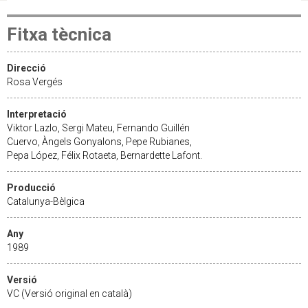
Fitxa tècnica
Direcció
Rosa Vergés
Interpretació
Viktor Lazlo, Sergi Mateu, Fernando Guillén
Cuervo, Àngels Gonyalons, Pepe Rubianes,
Pepa López, Félix Rotaeta, Bernardette Lafont.
Producció
Catalunya-Bèlgica
Any
1989
Versió
VC (Versió original en català)