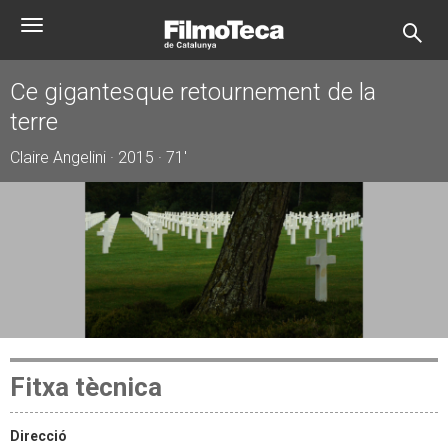
Vés
Toggle
al
navigation
contingut
Ce gigantesque retournement de la
terre
Claire Angelini · 2015 · 71'
Fitxa tècnica
Direcció