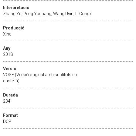
Interpretació
Zhang Yu, Peng Yuchang, Wang Uvin, Li Congxi
Producció
Xina
Any
2018
Versió
VOSE (Versió original amb subtítols en
castellà)
Durada
234'
Format
DCP