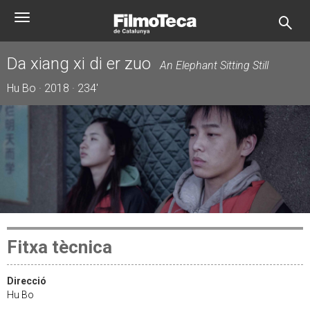
Vés
Toggle
al
navigation
contingut
Da xiang xi di er zuo
An Elephant Sitting Still
Hu Bo · 2018 · 234'
Fitxa tècnica
Direcció
Hu Bo