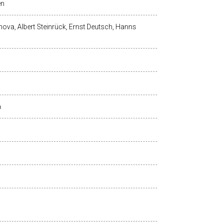
en
ova, Albert Steinrück, Ernst Deutsch, Hanns
à