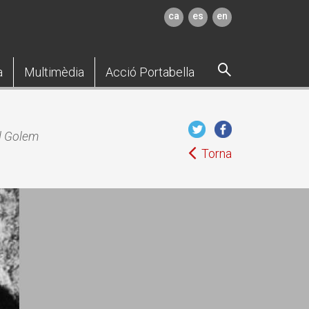
ca
es
en
a
Multimèdia
Acció Portabella
l Golem
Torna