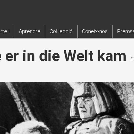
rtell
Aprendre
Col·lecció
Coneix-nos
Prems
 er in die Welt kam
E