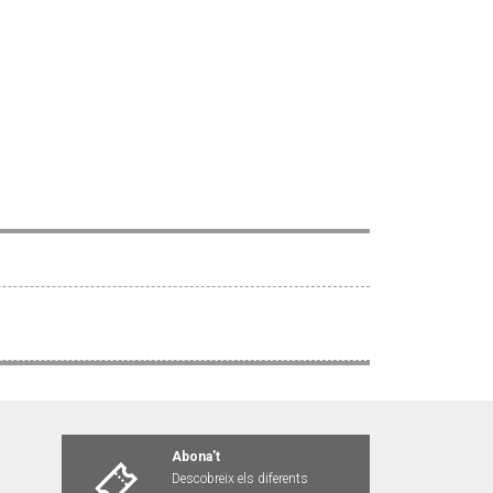
Abona't
Descobreix els diferents