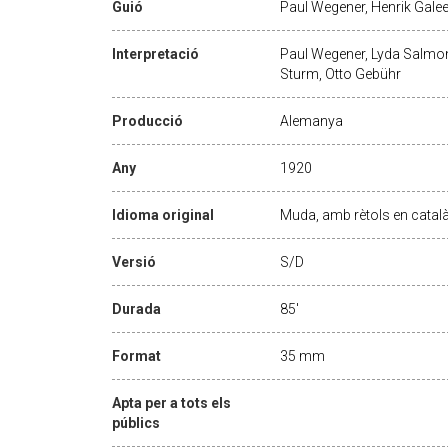
Guió
Paul Wegener, Henrik Gale
Interpretació
Paul Wegener, Lyda Salmon
Sturm, Otto Gebühr
Producció
Alemanya
Any
1920
Idioma original
Muda, amb rètols en catal
Versió
S/D
Durada
85'
Format
35 mm
Apta per a tots els
públics