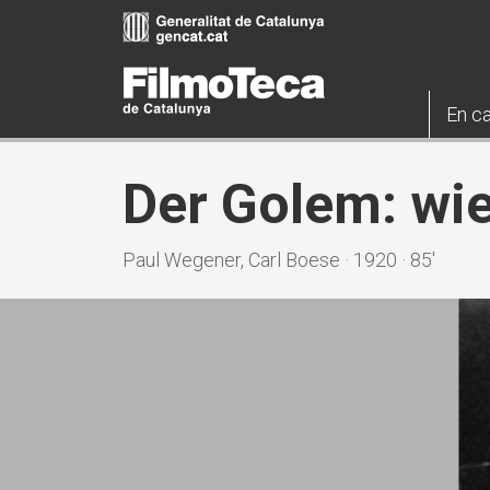
Vés
al
contingut
En ca
Der Golem: wie
Paul Wegener, Carl Boese · 1920 · 85'