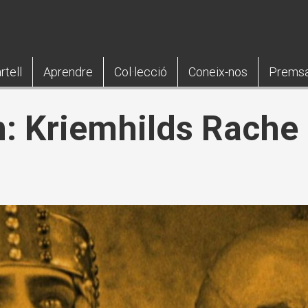
rtell
Aprendre
Col·lecció
Coneix-nos
Prems
: Kriemhilds Rache (