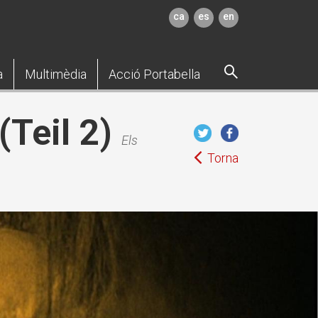
ca
es
en
a
Multimèdia
Acció Portabella
Teil 2)
Els
Torna