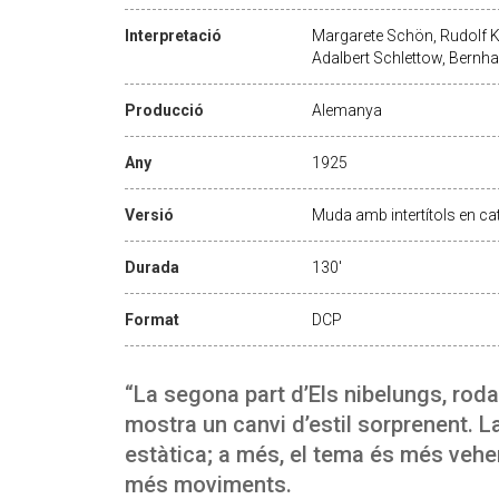
Interpretació
Margarete Schön, Rudolf 
Adalbert Schlettow, Bernha
Producció
Alemanya
Any
1925
Versió
Muda amb intertítols en ca
Durada
130'
Format
DCP
“La segona part d’Els nibelungs, rod
mostra un canvi d’estil sorprenent. 
estàtica; a més, el tema és més vehem
més moviments.