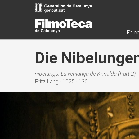
Vés
al
contingut
En ca
Die Nibelungen
nibelungs: La venjança de Krimilda (Part 2)
Fritz Lang · 1925 · 130'