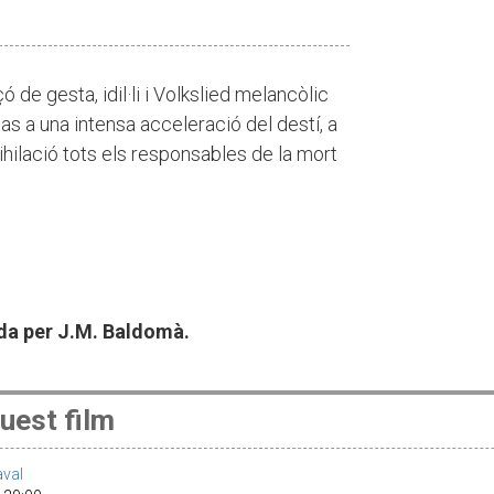
 de gesta, idil·li i Volkslied melancòlic
as a una intensa acceleració del destí, a
ihilació tots els responsables de la mort
da per J.M. Baldomà.
uest film
aval