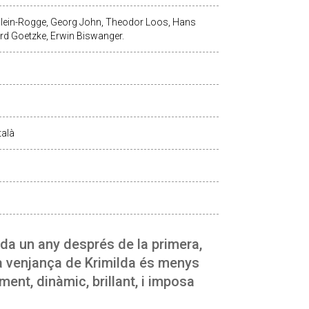
Klein-Rogge, Georg John, Theodor Loos, Hans
rd Goetzke, Erwin Biswanger.
talà
ada un any després de la primera,
La venjança de Krimilda és menys
ent, dinàmic, brillant, i imposa