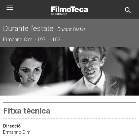
Vés
Toggle
al
navigation
contingut
Durante l'estate
Durant l'estiu
Ermanno Olmi · 1971 · 102'
Fitxa tècnica
Direcció
Ermanno Olmi