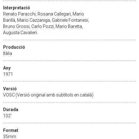
Interpretació
Renato Paracchi, Rosana Callegari, Mario
Barillà, Mario Cazzaniga, Gabriele Fontanesi,
Bruno Grossi, Carlo Pozzi, Mario Baretta,
Augusta Cavalieri.
Producció
Itàlia
Any
1971
Versió
VOSC (Versió original amb subtítols en català)
Durada
102'
Format
35mm