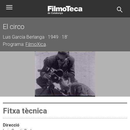
Vés
Toggle
al
navigation
contingut
El circo
Luis García Berlanga · 1949 · 18'
Programa:
FilmoXica
.
Fitxa tècnica
Direcció