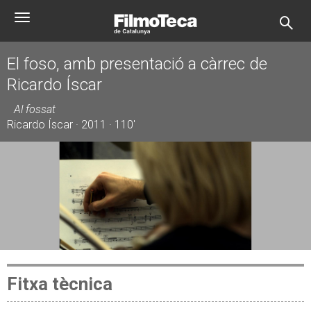
Vés
Toggle
al
navigation
contingut
El foso, amb presentació a càrrec de
Ricardo Íscar
Al fossat
Ricardo Íscar · 2011 · 110'
Fitxa tècnica