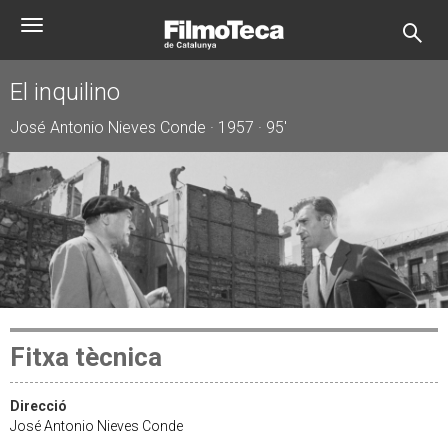
Vés
Toggle
al
navigation
contingut
El inquilino
José Antonio Nieves Conde · 1957 · 95'
Fitxa tècnica
Direcció
José Antonio Nieves Conde