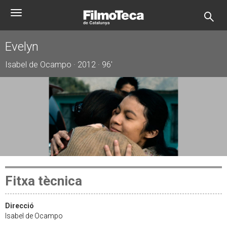
Vés
Toggle
al
navigation
contingut
Evelyn
Isabel de Ocampo · 2012 · 96'
Fitxa tècnica
Direcció
Isabel de Ocampo