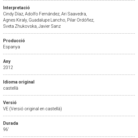
Interpretació
Cindy Díaz, Adolfo Fernández, Ari Saavedra,
Agnes Kiraly, Guadalupe Lancho, Pilar Ordóñez,
Sveta Zhukovska, Javier Sanz
Producció
Espanya
Any
2012
Idioma original
castellà
Versió
VE (Versió original en castellà)
Durada
96'