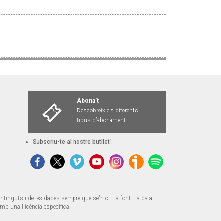
Abona't
Descobreix els diferents
tipus d’abonament
Subscriu-te al nostre butlletí
ntinguts i de les dades sempre que se'n citi la font i la data
amb una llicència específica.