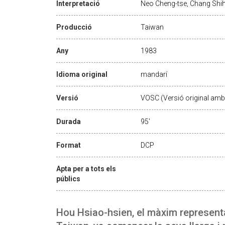
Interpretació
Neo Cheng-tse, Chang Shih
Producció
Taiwan
Any
1983
Idioma original
mandarí
Versió
VOSC (Versió original amb 
Durada
95'
Format
DCP
Apta per a tots els
públics
Hou Hsiao-hsien, el màxim represen