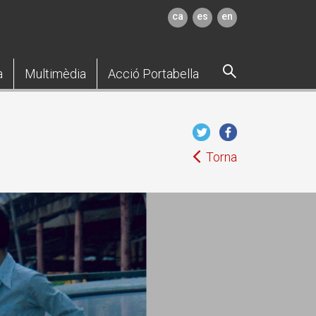
ca
es
en
a
Multimèdia
Acció Portabella
Torna