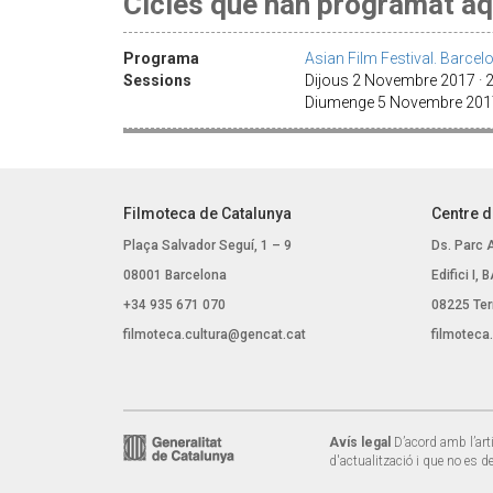
Cicles que han programat aq
Programa
Asian Film Festival. Barce
Sessions
Dijous 2 Novembre 2017 · 
Diumenge 5 Novembre 2017
Filmoteca de Catalunya
Centre d
Plaça Salvador Seguí, 1 – 9
Ds. Parc 
08001 Barcelona
Edifici I,
+34 935 671 070
08225 Ter
filmoteca.cultura@gencat.cat
filmoteca
Avís legal
D’acord amb l’arti
d'actualització i que no es d