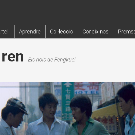
rtell
Aprendre
Col·lecció
Coneix-nos
Prems
 ren
Els nois de Fengkuei