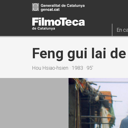
Vés
al
contingut
En ca
Feng gui lai de
Hou Hsiao-hsien · 1983 · 95'