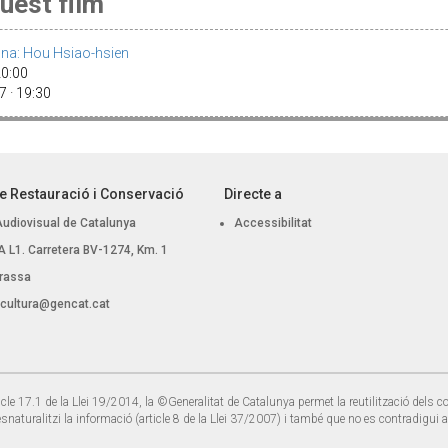
uest film
lona: Hou Hsiao-hsien
20:00
 · 19:30
e Restauració i Conservació
Directe a
Audiovisual de Catalunya
Accessibilitat
 BA L1. Carretera BV-1274, Km. 1
rassa
.cultura@gencat.cat
cle 17.1 de la Llei 19/2014, la ©Generalitat de Catalunya permet la reutilització dels co
esnaturalitzi la informació (article 8 de la Llei 37/2007) i també que no es contradigui 