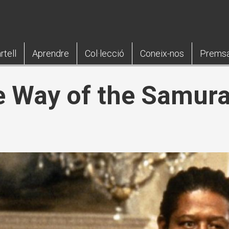
rtell
Aprendre
Col·lecció
Coneix-nos
Prems
e Way of the Samura