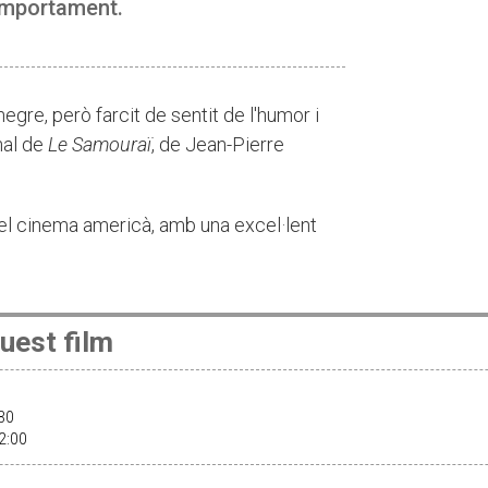
comportament.
 negre, però farcit de sentit de l'humor i
nal de
Le Samouraï
, de Jean-Pierre
 el cinema americà, amb una excel·lent
uest film
:30
22:00