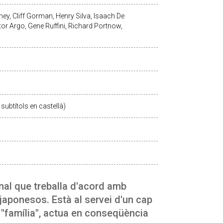
ey, Cliff Gorman, Henry Silva, Isaach De
tor Argo, Gene Ruffini, Richard Portnow,
subtítols en castellà)
nal que treballa d'acord amb
 japonesos. Està al servei d'un cap
la "família", actua en conseqüència