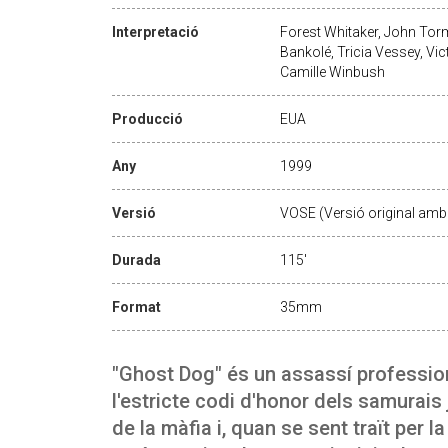
Interpretació
Forest Whitaker, John Torm
Bankolé, Tricia Vessey, Vic
Camille Winbush
Producció
EUA
Any
1999
Versió
VOSE (Versió original amb 
Durada
115'
Format
35mm
"Ghost Dog" és un assassí professio
l'estricte codi d'honor dels samurais
de la màfia i, quan se sent traït per 