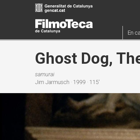
Vés
al
contingut
En ca
Ghost Dog, Th
samurai
Jim Jarmusch · 1999 · 115'