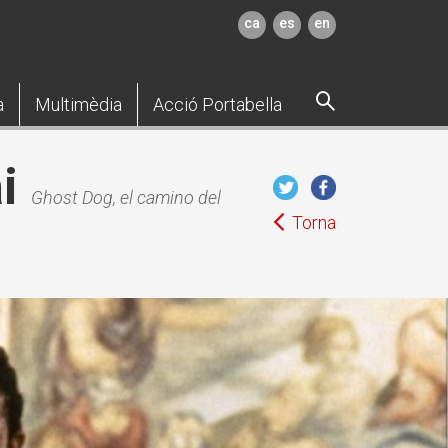
ca
es
en
a
Multimèdia
Acció Portabella
i
Ghost Dog, el camino del
Torna