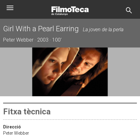
Vés
Toggle
al
navigation
contingut
Girl With a Pearl Earring
La joven de la perla
Peter Webber · 2003 · 100'
Fitxa tècnica
Direcció
Peter Webber