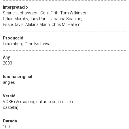
Interpretació
Scarlett Johansson, Colin Firth, Tom Wilkinson,
Cillian Murphy, Judy Parfitt, Joanna Scanlan,
Essie Davis, Alakina Mann, Chris McHallem
Producció
Luxemburg-Gran Bretanya
Any
2003
Idioma original
anglès
Versió
VOSE (Versió original amb subtítols en
castellà)
Durada
100'