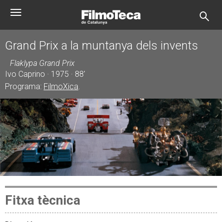
Vés
Toggle
al
navigation
contingut
Grand Prix a la muntanya dels invents
Flaklypa Grand Prix
Ivo Caprino · 1975 · 88'
Programa:
FilmoXica
.
Fitxa tècnica