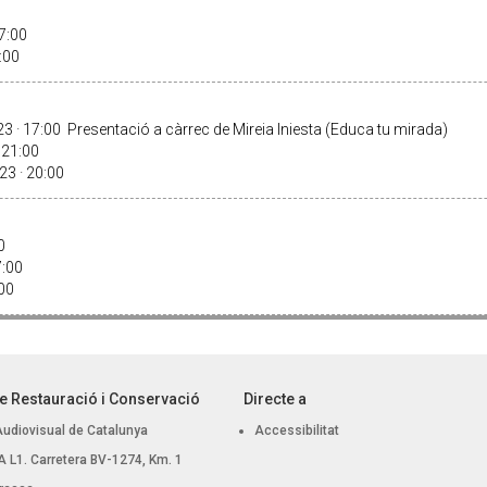
17:00
9:00
· 17:00 Presentació a càrrec de Mireia Iniesta (Educa tu mirada)
· 21:00
23 · 20:00
00
17:00
:00
e Restauració i Conservació
Directe a
Audiovisual de Catalunya
Accessibilitat
 BA L1. Carretera BV-1274, Km. 1