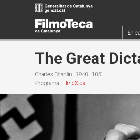
Vés
al
contingut
En ca
The Great Dict
Charles Chaplin · 1940 · 105'
Programa:
FilmoXica
.