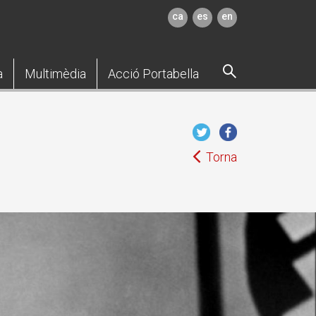
ca
es
en
a
Multimèdia
Acció Portabella
Torna