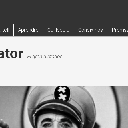
rtell
Aprendre
Col·lecció
Coneix-nos
Prems
ator
El gran dictador