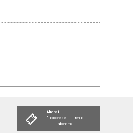
Abona't
Descobreix els diferents
tipus d’abonament