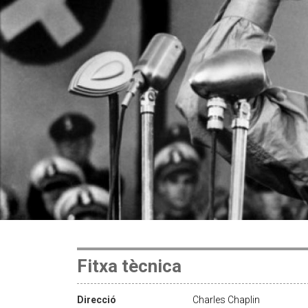
Fitxa tècnica
Direcció
Charles Chaplin