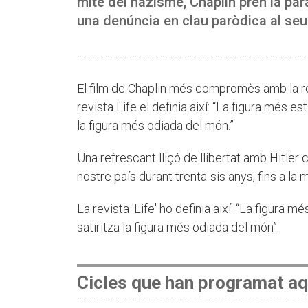
mite del nazisme, Chaplin pren la para
una denúncia en clau paròdica al seu
El film de Chaplin més compromès amb la re
revista Life el definia així: “La figura més e
la figura més odiada del món.”
Una refrescant lliçó de llibertat amb Hitler 
nostre país durant trenta-sis anys, fins a la 
La revista 'Life' ho definia així: “La figura 
satiritza la figura més odiada del món”.
Cicles que han programat aq