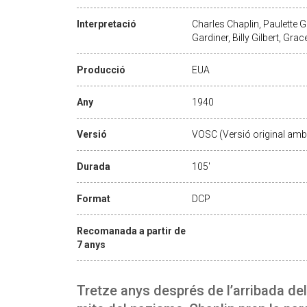
Interpretació
Charles Chaplin, Paulette G
Gardiner, Billy Gilbert, Gra
Producció
EUA
Any
1940
Versió
VOSC (Versió original amb 
Durada
105'
Format
DCP
Recomanada a partir de
7 anys
Tretze anys després de l’arribada del