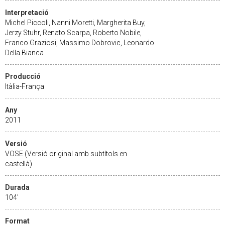
Interpretació
Michel Piccoli, Nanni Moretti, Margherita Buy,
Jerzy Stuhr, Renato Scarpa, Roberto Nobile,
Franco Graziosi, Massimo Dobrovic, Leonardo
Della Bianca
Producció
Itàlia-França
Any
2011
Versió
VOSE (Versió original amb subtítols en
castellà)
Durada
104'
Format