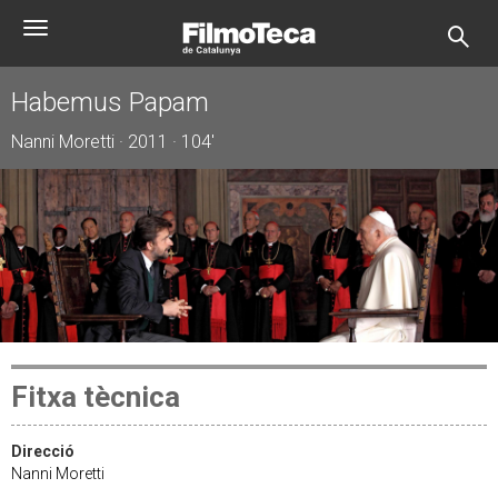
Vés
Toggle
al
navigation
contingut
Habemus Papam
Nanni Moretti · 2011 · 104'
Fitxa tècnica
Direcció
Nanni Moretti