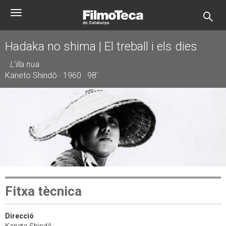
Vés
Toggle
al
navigation
contingut
Hadaka no shima | El treball i els dies
L’illa nua
Kaneto Shindô · 1960 · 98'
Fitxa tècnica
Direcció
Kaneto Shindô