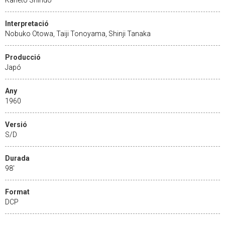
Interpretació
Nobuko Otowa, Taiji Tonoyama, Shinji Tanaka
Producció
Japó
Any
1960
Versió
S/D
Durada
98'
Format
DCP