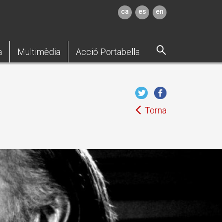
ca
es
en
a
Multimèdia
Acció Portabella
Torna