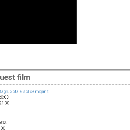
uest film
agh. Sota el sol de mitjanit
 20:00
 21:30
18:00
0:00