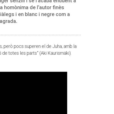
ger senzill i se l’acaba enduent a
·la homònima de l’autor finès
diàlegs i en blanc i negre com a
 agrada.
os, però pocs superen el de Juha, amb la
de totes les parts” (Aki Kaurismäki).