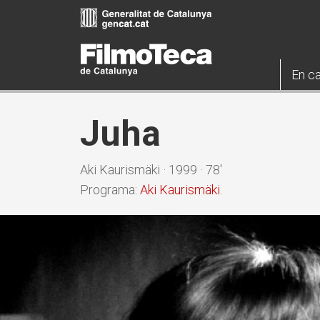
Vés
al
contingut
En ca
Juha
Aki Kaurismäki · 1999 · 78'
Programa:
Aki Kaurismäki
.