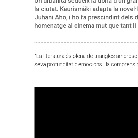
Un urbanita sedueix la dona d’un gran
la ciutat. Kaurismäki adapta la novel
Juhani Aho, i ho fa prescindint dels 
homenatge al cinema mut que tant li
“La literatura és plena de triangles amoros
seva profunditat d’emocions i la comprensió 