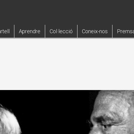
rtell
Aprendre
Col·lecció
Coneix-nos
Prems