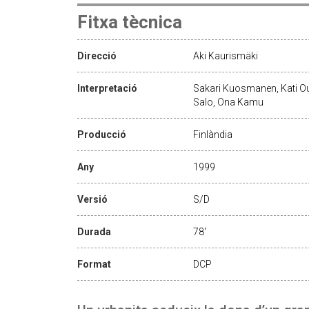
Fitxa tècnica
Direcció
Aki Kaurismäki
Interpretació
Sakari Kuosmanen, Kati Out
Salo, Ona Kamu
Producció
Finlàndia
Any
1999
Versió
S/D
Durada
78'
Format
DCP