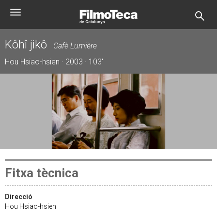
Vés
Toggle
al
navigation
contingut
Kôhî jikô
Cafè Lumière
Hou Hsiao-hsien · 2003 · 103'
Fitxa tècnica
Direcció
Hou Hsiao-hsien