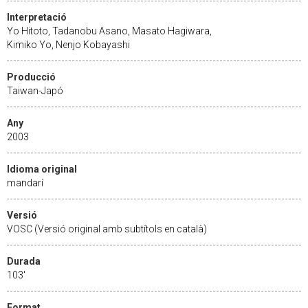
Interpretació
Yo Hitoto, Tadanobu Asano, Masato Hagiwara,
Kimiko Yo, Nenjo Kobayashi
Producció
Taiwan-Japó
Any
2003
Idioma original
mandarí
Versió
VOSC (Versió original amb subtítols en català)
Durada
103'
Format