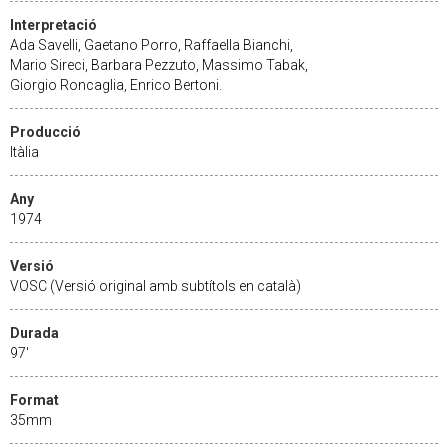
Interpretació
Ada Savelli, Gaetano Porro, Raffaella Bianchi,
Mario Sireci, Barbara Pezzuto, Massimo Tabak,
Giorgio Roncaglia, Enrico Bertoni.
Producció
Itàlia
Any
1974
Versió
VOSC (Versió original amb subtítols en català)
Durada
97'
Format
35mm