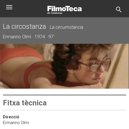
Vés
Toggle
al
navigation
contingut
La circostanza
La circumstància
Ermanno Olmi · 1974 · 97'
Fitxa tècnica
Direcció
Ermanno Olmi