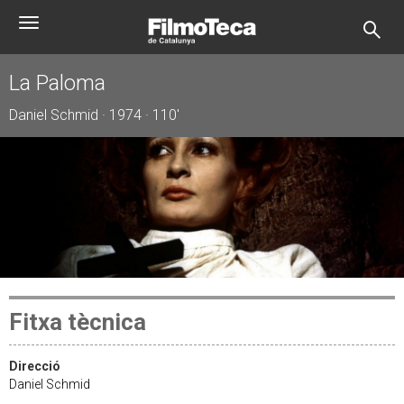
Vés
Toggle
al
navigation
contingut
La Paloma
Daniel Schmid · 1974 · 110'
Fitxa tècnica
Direcció
Daniel Schmid