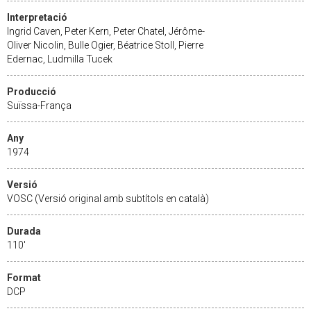
Interpretació
Ingrid Caven, Peter Kern, Peter Chatel, Jérôme-
Oliver Nicolin, Bulle Ogier, Béatrice Stoll, Pierre
Edernac, Ludmilla Tucek
Producció
Suïssa-França
Any
1974
Versió
VOSC (Versió original amb subtítols en català)
Durada
110'
Format
DCP