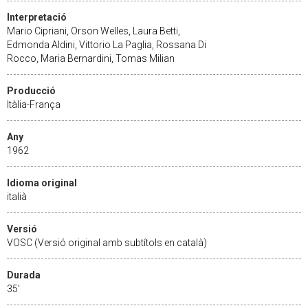
Interpretació
Mario Cipriani, Orson Welles, Laura Betti,
Edmonda Aldini, Vittorio La Paglia, Rossana Di
Rocco, Maria Bernardini, Tomas Milian
Producció
Itàlia-França
Any
1962
Idioma original
italià
Versió
VOSC (Versió original amb subtítols en català)
Durada
35'