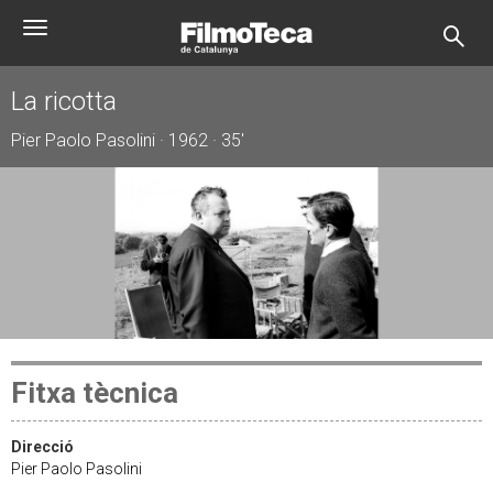
Vés
Toggle
al
navigation
contingut
La ricotta
Pier Paolo Pasolini · 1962 · 35'
Fitxa tècnica
Direcció
Pier Paolo Pasolini