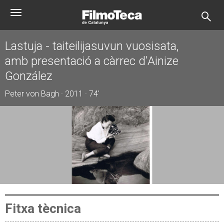
Vés
Toggle
al
navigation
contingut
Lastuja - taiteilijasuvun vuosisata,
amb presentació a càrrec d'Ainize
González
Peter von Bagh · 2011 · 74'
Fitxa tècnica