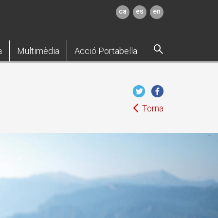
ca
es
en
a
Multimèdia
Acció Portabella
Torna