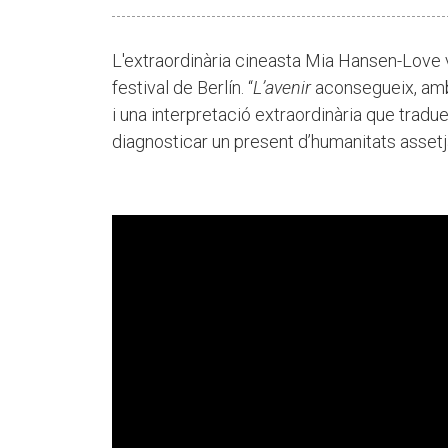
L'extraordinària cineasta Mia Hansen-Love va
festival de Berlín. “
L’avenir
aconsegueix, amb l
i una interpretació extraordinària que traduei
diagnosticar un present d’humanitats assetj