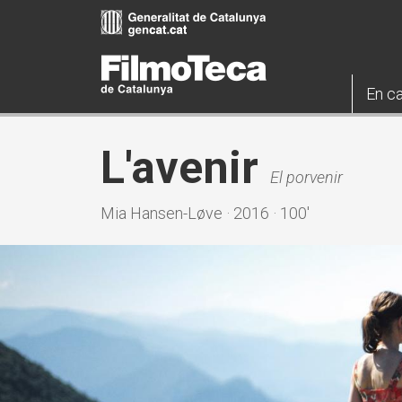
Vés
al
contingut
En ca
L'avenir
El porvenir
Mia Hansen-Løve · 2016 · 100'