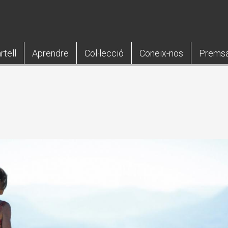
rtell
Aprendre
Col·lecció
Coneix-nos
Prems