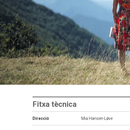
Fitxa tècnica
Direcció
Mia Hansen-Løve